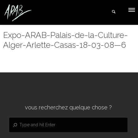
Expo-ARAB-Palais-de-la-Culture-
Alger-Arlette-Casas-18-03-08—6
vous recherchez quelque chose ?